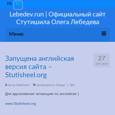
EN
RU
Lebedev.run | Официальный сайт
Стутишила Олега Лебедева
Меню
О себе
Запущена английская
27
Новости
ОКТ 2014
версия сайта –
Популярное
Stutisheel.org
Мои 3100
автор
Stutisheel
|
размещено в:
Общие
|
0
Для вдохновения читающим по английски )
Тренируйся как ПРО!
www.Stutisheel.org
Консультации