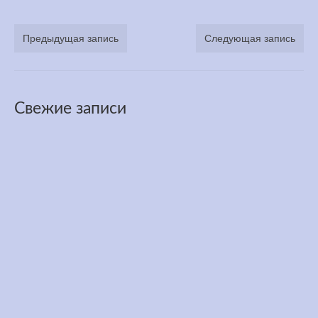
Медитация
Предыдущая запись
Следующая запись
YouTube
Книги
Свежие записи
Менеджмент
Контакт