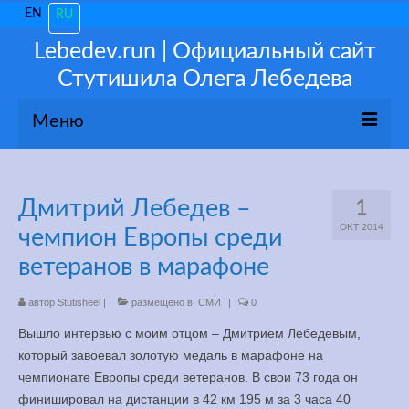
EN
RU
Lebedev.run | Официальный сайт
Стутишила Олега Лебедева
Меню
О себе
Дмитрий Лебедев –
1
Новости
ОКТ 2014
чемпион Европы среди
Популярное
ветеранов в марафоне
Мои 3100
автор
Stutisheel
|
размещено в:
СМИ
|
0
Вышло интервью с моим отцом – Дмитрием Лебедевым,
Тренируйся как ПРО!
который завоевал золотую медаль в марафоне на
чемпионате Европы среди ветеранов. В свои 73 года он
Консультации
финишировал на дистанции в 42 км 195 м за 3 часа 40