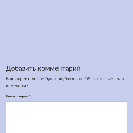
Открыта регистрация на Чемпионат Украины
по бегу на 12 часов, 100 и 50 км
Апр 5, 2025
Добавить комментарий
Ваш адрес email не будет опубликован.
Обязательные поля
помечены
*
Комментарий
*