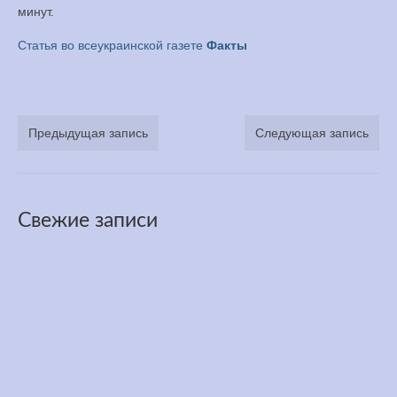
минут.
Медитация
Статья во всеукраинской газете
Факты
YouTube
Книги
Предыдущая запись
Следующая запись
Менеджмент
Контакт
Свежие записи