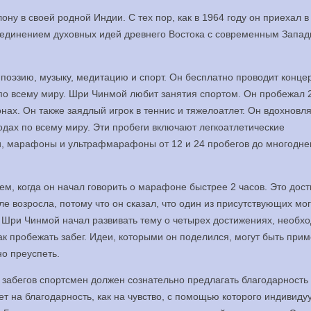
у в своей родной Индии. С тех пор, как в 1964 году он приехал в
ъединением духовных идей древнего Востока с современным Запа
, поэзию, музыку, медитацию и спорт. Он бесплатно проводит конце
по всему миру. Шри Чинмой любит занятия спортом. Он пробежал 
ах. Он также заядлый игрок в теннис и тяжелоатлет. Он вдохновл
родах по всему миру. Эти пробеги включают легкоатлетические
и, марафоны и ультрафмарафоны от 12 и 24 пробегов до многодне
м, когда он начал говорить о марафоне быстрее 2 часов. Это дос
е возросла, потому что он сказал, что один из присутствующих мо
р. Шри Чинмой начал развивать тему о четырех достижениях, необх
ак пробежать забег. Идеи, которыми он поделился, могут быть при
но преуспеть.
х забегов спортсмен должен сознательно предлагать благодарность
ет на благодарность, как на чувство, с помощью которого индивиду