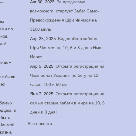
Авг 30, 2025
За пределами
ет
возможного: стартует Забег Само-
Превосхождения Шри Чинмоя на
ом
ами по
3100 миль
нов.
Апр 25, 2025
Видеообзор забегов
рый –
Шри Чинмоя на 10, 6 и 3 дня в Нью-
Йорке
глядом
Апр 5, 2025
Открыта регистрация на
Чемпионат Украины по бегу на 12
ние были
сех
часов, 100 и 50 км
Янв 7, 2025
Открыта регистрация на
юбимых
самые старые забеги в мире на 10, 6
рдцем, в
дней и 3 дня!
 быть
Все новости
 Чинмой
жизни.