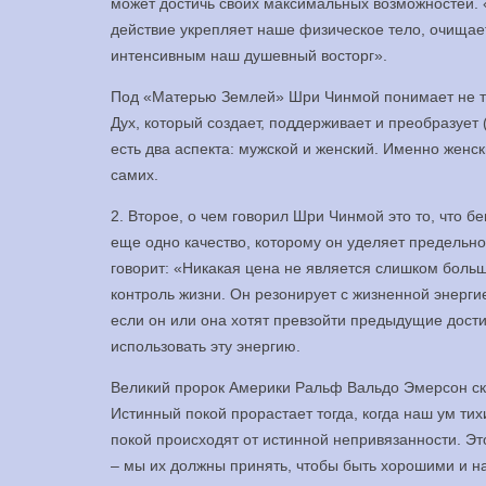
может достичь своих максимальных возможностей. «Б
действие укрепляет наше физическое тело, очищае
интенсивным наш душевный восторг».
Под «Матерью Землей» Шри Чинмой понимает не тол
Дух, который создает, поддерживает и преобразует 
есть два аспекта: мужской и женский. Именно женс
самих.
2. Второе, о чем говорил Шри Чинмой это то, что б
еще одно качество, которому он уделяет предельн
говорит: «Никакая цена не является слишком больш
контроль жизни. Он резонирует с жизненной энерги
если он или она хотят превзойти предыдущие дости
использовать эту энергию.
Великий пророк Америки Ральф Вальдо Эмерсон ска
Истинный покой прорастает тогда, когда наш ум ти
покой происходят от истинной непривязанности. Э
– мы их должны принять, чтобы быть хорошими и н