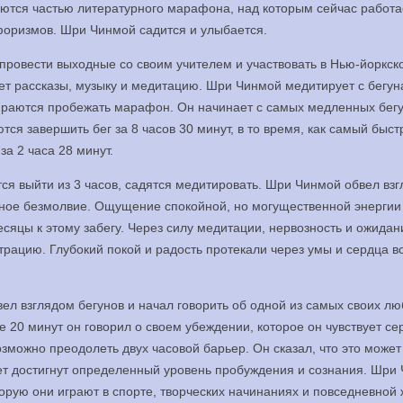
яются частью литературного марафона, над которым сейчас работа
афоризмов. Шри Чинмой садится и улыбается.
провести выходные со своим учителем и участвовать в Нью-йоркск
т рассказы, музыку и медитацию. Шри Чинмой медитирует с бегун
обираются пробежать марафон. Он начинает с самых медленных бегу
ся завершить бег за 8 часов 30 минут, в то время, как самый быст
а 2 часа 28 минут.
ся выйти из 3 часов, садятся медитировать. Шри Чинмой обвел вз
ивное безмолвие. Ощущение спокойной, но могущественной энергии
сяцы к этому забегу. Через силу медитации, нервозность и ожида
рацию. Глубокий покой и радость протекали через умы и сердца в
ел взглядом бегунов и начал говорить об одной из самых своих л
 20 минут он говорил о своем убеждении, которое он чувствует се
возможно преодолеть двух часовой барьер. Он сказал, что это может
дет достигнут определенный уровень пробуждения и сознания. Шри
орую они играют в спорте, творческих начинаниях и повседневной 