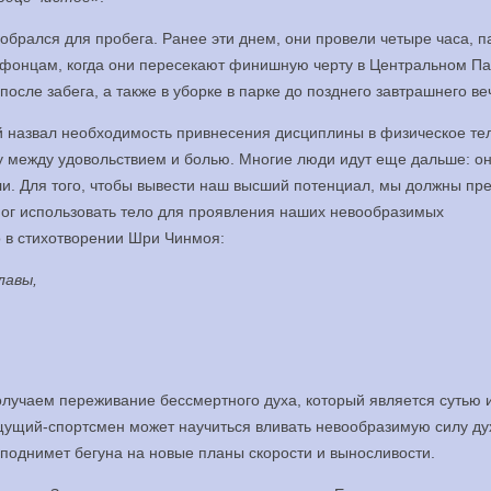
обрался для пробега. Ранее эти днем, они провели четыре часа, п
афонцам, когда они пересекают финишную черту в Центральном Па
осле забега, а также в уборке в парке до позднего завтрашнего ве
 назвал необходимость привнесения дисциплины в физическое тел
у между удовольствием и болью. Многие люди идут еще дальше: о
ли. Для того, чтобы вывести наш высший потенциал, мы должны пр
 мог использовать тело для проявления наших невообразимых
 в стихотворении Шри Чинмоя:
лавы,
олучаем переживание бессмертного духа, который является сутью 
щущий-спортсмен может научиться вливать невообразимую силу ду
 поднимет бегуна на новые планы скорости и выносливости.