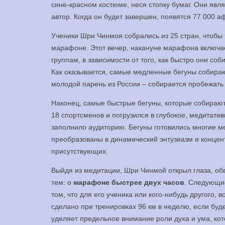
сине-красном костюме, неся стопку бумаг. Они явл
автор. Когда он будет завершен, появятся 77 000 
Ученики Шри Чинмоя собрались из 25 стран, чтобы 
марафоне. Этот вечер, накануне марафона включае
группам, в зависимости от того, как быстро они с
Как оказывается, самые медленные бегуны собирают
молодой парень из России – собирается пробежать з
Наконец, самые быстрые бегуны, которые собирают
18 спортсменов и погрузился в глубокое, медитат
заполнило аудиторию. Бегуны готовились многие ме
преобразованы в динамический энтузиазм и концент
присутствующих.
Выйдя из медитации, Шри Чинмой открыл глаза, обв
тем: о
марафоне быстрее двух часов
. Следующие
том, что для его ученика или кого-нибудь другого, 
сделано при тренировках 96 км в неделю, если бу
уделяет предельное внимание роли духа и ума, кот