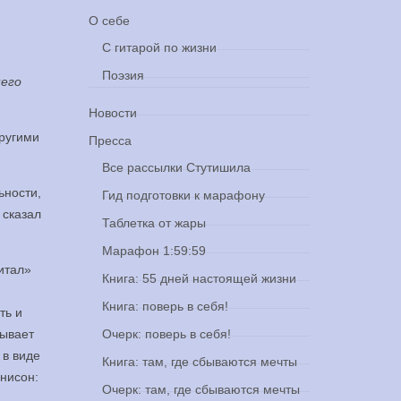
О себе
С гитарой по жизни
Поэзия
него
Новости
другими
Пресса
Все рассылки Стутишила
ьности,
Гид подготовки к марафону
 сказал
Таблетка от жары
Марафон 1:59:59
итал»
Книга: 55 дней настоящей жизни
Книга: поверь в себя!
ть и
Очерк: поверь в себя!
сывает
 в виде
Книга: там, где сбываются мечты
нисон:
Очерк: там, где сбываются мечты