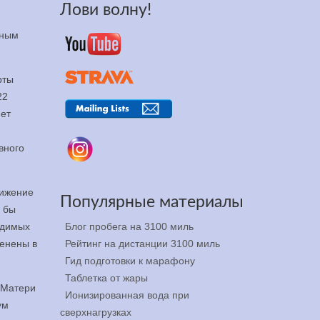
Лови волну!
дным
рты
22
яет
вного
тижение
Популярные материалы
г бы
Блог пробега на 3100 миль
одимых
Рейтинг на дистанции 3100 миль
менены в
Гид подготовки к марафону
Таблетка от жары
 Матери
Ионизированная вода при
ум
сверхнагрузках