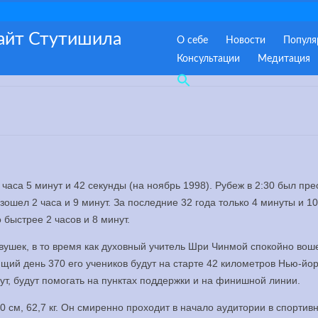
сайт Стутишила
О себе
Новости
Популя
Консультации
Медитация
2 часа 5 минут и 42 секунды (на ноябрь 1998). Рубеж в 2:30 был пр
зошел 2 часа и 9 минут. За последние 32 года только 4 минуты и 10
быстрее 2 часов и 8 минут.
шек, в то время как духовный учитель Шри Чинмой спокойно вош
ий день 370 его учеников будут на старте 42 километров Нью-йор
ут, будут помогать на пунктах поддержки и на финишной линии.
70 см, 62,7 кг. Он смиренно проходит в начало аудитории в спортив