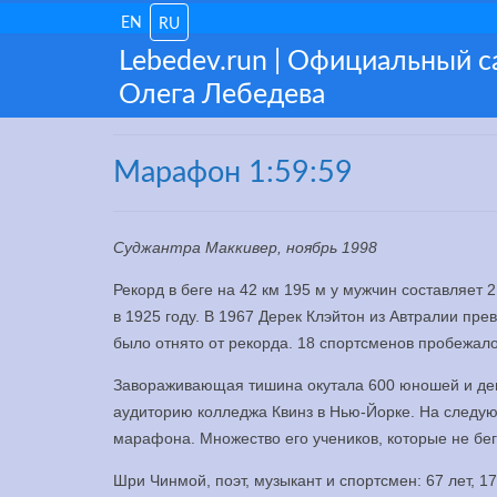
EN
RU
Lebedev.run | Официальный 
Олега Лебедева
Марафон 1:59:59
Суджантра Маккивер, ноябрь 1998
Рекорд в беге на 42 км 195 м у мужчин составляет 
в 1925 году. В 1967 Дерек Клэйтон из Автралии прев
было отнято от рекорда. 18 спортсменов пробежало 
Завораживающая тишина окутала 600 юношей и деву
аудиторию колледжа Квинз в Нью-Йорке. На следующ
марафона. Множество его учеников, которые не бег
Шри Чинмой, поэт, музыкант и спортсмен: 67 лет, 1