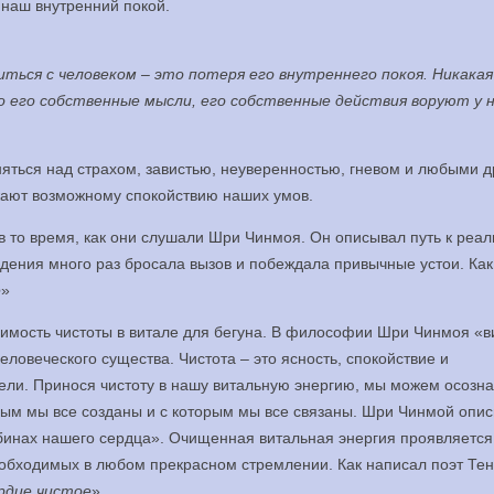
наш внутренний покой.
ться с человеком – это потеря его внутреннего покоя. Никакая
о его собственные мысли, его собственные действия воруют у 
няться над страхом, завистью, неуверенностью, гневом и любыми 
ают возможному спокойствию наших умов.
 то время, как они слушали Шри Чинмоя. Он описывал путь к реал
дения много раз бросала вызов и побеждала привычные устои. Как
е
»
одимость чистоты в витале для бегуна. В философии Шри Чинмоя «в
ловеческого существа. Чистота – это ясность, спокойствие и
ли. Принося чистоту в нашу витальную энергию, мы можем осозна
орым мы все созданы и с которым мы все связаны. Шри Чинмой опи
лубинах нашего сердца». Очищенная витальная энергия проявляется
необходимых в любом прекрасном стремлении. Как написал поэт Тен
ердце чистое
».