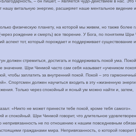
лагодарность, – он пишет, – является чудо-действием в нас. Это 
т нашу витальную энергию, расширяет наше ментальное видение и
ько физическую планету, на которой мы живем, но также более г
(через рождение и смерть) все творение. У Бога, по понятиям Шри
кий аспект тот, который порождает и поддерживает существование и
егун должен стремиться, достигать и поддерживать покой ума. Покой
ое значение. Шри Чинмой часто сам себя называет «учеником поко
ой, чтобы заплатить за внутренний покой. Покой – это гармоничны
ей». Спортсмен должен научиться входить в эту «жизненную энерг
жения. Только через спокойный и ясный ум можно найти и, затем,
зал: «Никто не может принести тебе покой, кроме тебя самого».
хий и спокойный. Шри Чинмой говорит, что длительное удовлетворе
то непривязанность не по отношению к нашим повседневным обяза
астоящими гражданами мира. Непривязанность, о которой говорит