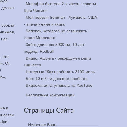
чудо-
Марафон быстрее 2-х часов - советы
 делает
Шри Чинмоя
Мой первый Ironman - Луизвиль, США
- впечатления и книга
лубокий
Человек, которого не остановить -
 Чинмоя,
канал Мегаспорт
 нас
Забег длинною 5000 км. 10 лет
подряд. RedBull
, это
Видео: Ашрита - рекордсмен книги
я». Он
Гиннесса
й
Интервью "Как пробежать 3100 миль"
ию»,
Блог 10 и 6-ти дневных пробегов
Видеоканал Стутишила на YouTube
Бесплатные консультации
ние и
Страницы Сайта
нностям
 Шри
Искренне Ваш