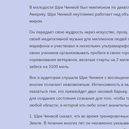
В молодости Шри Чинмой был чемпионом по декатлон
Америку, Шри Чинмой неутомимо работает над об
миром.
Он передает свою мудрость через искусство, прозу
своей медитативной музыки для миллионов людей 
марафона и участвовал в нескольких ультрамарафон
своих учеников организовывать пробеги в своих го
соревнования ветеранов, веселые старты на 2 мил
забега на 3100 миль.
Все в аудитории слушали Шри Чинмоя с восхищение
многие полагают невозможным. Интенсивность в зал
оказаться тем, кто превзойдет двух часовой барье
для создания состояния сознания для того, чтобы т
любой области, в которой кто-либо хочет значитель
1. Шри Чинмой сказал, что во время тренировочны
Земле. В течении многих лет он неизменно указыва