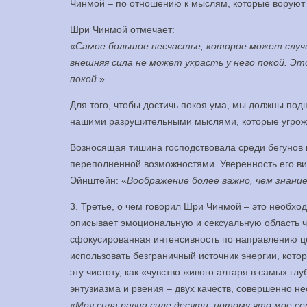
Чинмой – по отношению к мыслям, которые воруют 
Шри Чинмой отмечает:
«
Самое большое несчастье, которое может случи
внешняя сила не может украсть у него покой. Эт
покой
»
Для того, чтобы достичь покоя ума, мы должны под
нашими разрушительными мыслями, которые угрож
Возносящая тишина господствовала среди бегунов в
переполненной возможностями. Уверенность его ви
Эйнштейн: «
Воображение более важно, чем знани
3. Третье, о чем говорил Шри Чинмой – это необх
описывает эмоциональную и сексуальную область че
сфокусированная интенсивность по направлению це
использовать безграничный источник энергии, кот
эту чистоту, как «чувство живого алтаря в самых г
энтузиазма и рвения – двух качеств, совершенно 
«
Моя сила равна силе десяти, потому что мое с