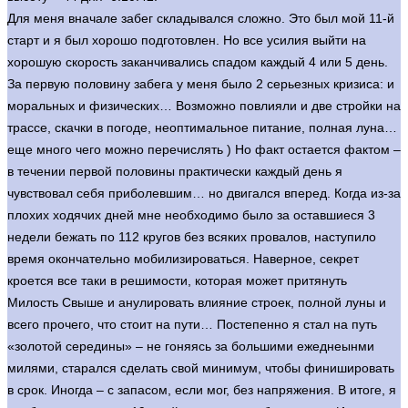
Для меня вначале забег складывался сложно. Это был мой 11-й
старт и я был хорошо подготовлен. Но все усилия выйти на
хорошую скорость заканчивались спадом каждый 4 или 5 день.
За первую половину забега у меня было 2 серьезных кризиса: и
моральных и физических… Возможно повлияли и две стройки на
трассе, скачки в погоде, неоптимальное питание, полная луна…
еще много чего можно перечислять ) Но факт остается фактом –
в течении первой половины практически каждый день я
чувствовал себя приболевшим… но двигался вперед. Когда из-за
плохих ходячих дней мне необходимо было за оставшиеся 3
недели бежать по 112 кругов без всяких провалов, наступило
время окончательно мобилизироваться. Наверное, секрет
кроется все таки в решимости, которая может притянуть
Милость Свыше и анулировать влияние строек, полной луны и
всего прочего, что стоит на пути… Постепенно я стал на путь
«золотой середины» – не гоняясь за большими ежеднеынми
милями, старался сделать свой минимум, чтобы финишировать
в срок. Иногда – с запасом, если мог, без напряжения. В итоге, я