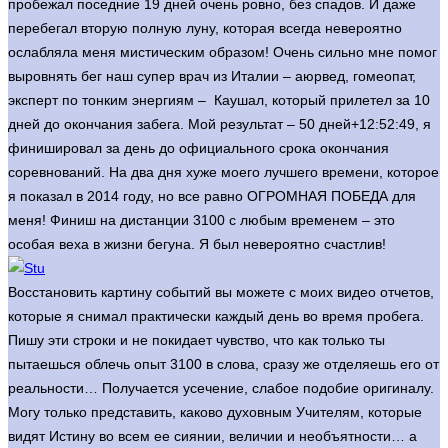
пробежал поседние 19 дней очень ровно, без спадов. И даже
перебегал вторую полную луну, которая всегда невероятно
ослабляла меня мистическим образом! Очень сильно мне помог
выровнять бег наш супер врач из Италии – аюрвед, гомеопат,
эксперт по тонким энергиям – Каушал, который прилетел за 10
дней до окончания забега. Мой результат – 50 дней+12:52:49, я
финишировал за день до официального срока окончания
соревнований. На два дня хуже моего лучшего времени, которое
я показал в 2014 году, но все равно ОГРОМНАЯ ПОБЕДА для
меня! Финиш на дистанции 3100 с любым временем – это
особая веха в жизни бегуна. Я был невероятно счастлив!
Восстановить картину событий вы можете с моих видео отчетов,
которые я снимал практически каждый день во время пробега.
Пишу эти строки и не покидает чувство, что как только ты
пытаешься облечь опыт 3100 в слова, сразу же отделяешь его от
реальности… Получается усечение, слабое подобие оригиналу.
Могу только представить, каково духовным Учителям, которые
видят Истину во всем ее сиянии, величии и необъятности… а