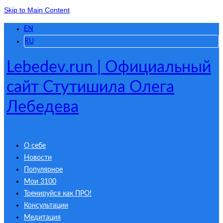
Skip to Main Content
EN
RU
Lebedev.run | Официальный
сайт Стутишила Олега
Лебедева
О себе
Новости
Популярное
Мои 3100
Тренируйся как ПРО!
Консультации
Медитация