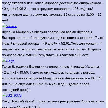
продержался 9 лет. Новое мировое достижение Ашприханала –
40 дней+9:06:21 , что в среднем составляет 123 км/день!
Ашприханал шел к этому достижению 13 стартов на 3100 – 13
лет!
Шураша Маирер из Австрии превзошла время Шупрабы
Бьекорд, которое было лучшим среди женщин в течении 17 лет!
Новый мировой рекорд – 49 дней+ 7:52:01.Хоть для женщин и
неуместно говорить о возрасте, но впечатляет то, что Шураша
показала свой лучший результат из 3 забегов в 56 лет!
Галья Владимир Балацкий установил новый рекорд Украины –
42 дня+17:39:59. Попутно ему удалось установить рекорд,
который превзошел даже Мадупрана и Ашприханала – ВСЕ 43
дня он не опускался ниже 70 миль в день (даже в свой
последний день)!
Васу Николай Дужий поднял планку рекорда для Росси на новую
высоту – 44 дня+6:10:42.