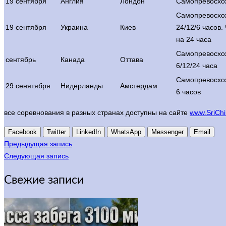
19 сентября
Англия
Лондон
Самопревосхо
Самопревосхо
19 сентября
Украина
Киев
24/12/6 часов
на 24 часа
Самопревосхо
сентябрь
Канада
Оттава
6/12/24 часа
Самопревосхо
29 сенятября
Нидерланды
Амстердам
6 часов
все соревнования в разных странах доступны на сайте
www.SriCh
Facebook
Twitter
LinkedIn
WhatsApp
Messenger
Email
Предыдущая запись
Следующая запись
Свежие записи