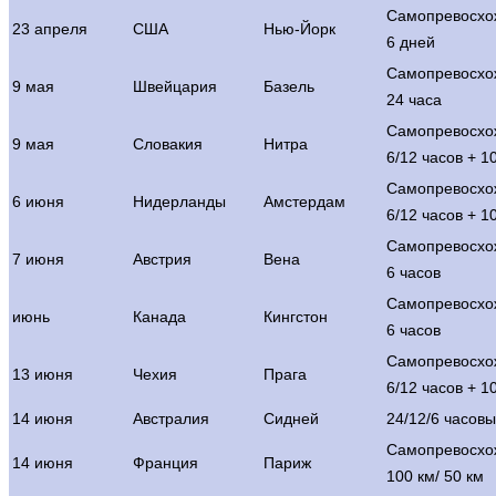
Самопревосхо
23 апреля
США
Нью-Йорк
6 дней
Самопревосхо
9 мая
Швейцария
Базель
24 часа
Самопревосхо
9 мая
Словакия
Нитра
6/12 часов + 1
Самопревосхо
6 июня
Нидерланды
Амстердам
6/12 часов + 1
Самопревосхо
7 июня
Австрия
Вена
6 часов
Самопревосхо
июнь
Канада
Кингстон
6 часов
Самопревосхо
13 июня
Чехия
Прага
6/12 часов + 1
14 июня
Австралия
Сидней
24/12/6 часовы
Самопревосхо
14 июня
Франция
Париж
100 км/ 50 км