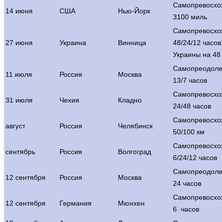
Самопревосхо
14 июня
США
Нью-Йорк
3100 миль
Самопревосхо
27 июня
Украина
Винница
48/24/12 часо
Украины на 48
Самопреодол
11 июля
Россия
Москва
13/7 часов
Самопревосхо
31 июля
Чехия
Кладно
24/48 часов
Самопревосхо
август
Россия
Челябинск
50/100 км
Самопревосхо
сентябрь
Россия
Волгоград
6/24/12 часов
Самопреодол
12 сентября
Россия
Москва
24 часов
Самопревосхо
12 сентября
Германия
Мюнхен
6 часов