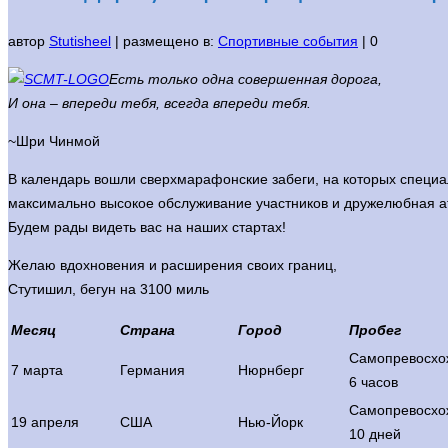
автор
Stutisheel
|
размещено в:
Спортивные события
|
0
Есть только одна совершенная дорога,
И она – впереди тебя, всегда впереди тебя.
~Шри Чинмой
В календарь вошли сверхмарафонские забеги, на которых специ
максимально высокое обслуживание участников и дружелюбная 
Будем рады видеть вас на наших стартах!
Желаю вдохновения и расширения своих границ,
Стутишил, бегун на 3100 миль
Месяц
Страна
Город
Пробег
Самопревосхо
7 марта
Германия
Нюрнберг
6 часов
Самопревосхо
19 апреля
США
Нью-Йорк
10 дней