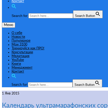
Контакт
Search for:
Search Button
Меню
О себе
Новости
Популярное
Мои 3100
Тренируйся как ПРО!
Консультации
Медитация
YouTube
Книги
Менеджмент
Контакт
Search Button
Search for:
1
Янв 2015
Календарь ультрамарафонских сор