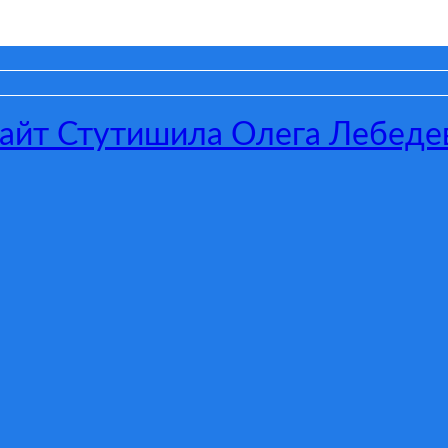
сайт Стутишила Олега Лебеде