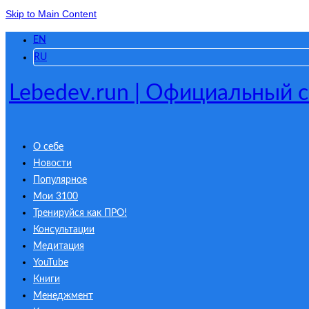
Skip to Main Content
EN
RU
Lebedev.run | Официальный 
О себе
Новости
Популярное
Мои 3100
Тренируйся как ПРО!
Консультации
Медитация
YouTube
Книги
Менеджмент