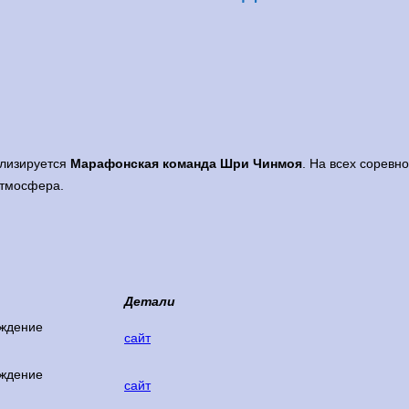
ализируется
Марафонская команда Шри Чинмоя
. На всех соревн
атмосфера.
Детали
ждение
сайт
ждение
сайт