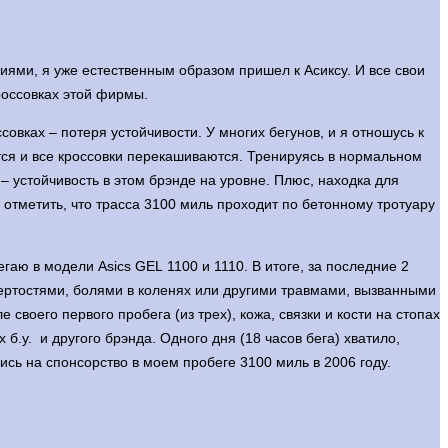
циями, я уже естественным образом пришел к Асиксу. И все свои
россовках этой фирмы.
совках – потеря устойчивости. У многих бегунов, и я отношусь к
ется и все кроссовки перекашиваются. Тренируясь в нормальном
 – устойчивость в этом брэнде на уровне. Плюс, находка для
 отметить, что трасса 3100 миль проходит по бетонному тротуару
аю в модели Asics GEL 1100 и 1110. В итоге, за последние 2
атертостями, болями в коленях или другими травмами, вызванными
воего первого пробега (из трех), кожа, связки и кости на стопах
б.у. и другого брэнда. Одного дня (18 часов бега) хватило,
лись на спонсорство в моем пробеге 3100 миль в 2006 году.