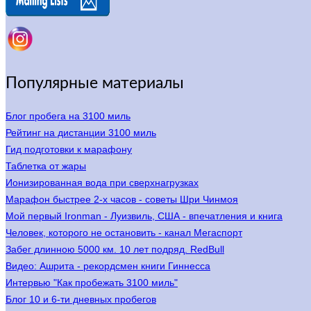
Популярные материалы
Блог пробега на 3100 миль
Рейтинг на дистанции 3100 миль
Гид подготовки к марафону
Таблетка от жары
Ионизированная вода при сверхнагрузках
Марафон быстрее 2-х часов - советы Шри Чинмоя
Мой первый Ironman - Луизвиль, США - впечатления и книга
Человек, которого не остановить - канал Мегаспорт
Забег длинною 5000 км. 10 лет подряд. RedBull
Видео: Ашрита - рекордсмен книги Гиннесса
Интервью "Как пробежать 3100 миль"
Блог 10 и 6-ти дневных пробегов