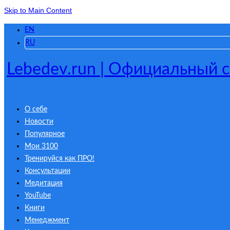
Skip to Main Content
EN
RU
Lebedev.run | Официальный 
О себе
Новости
Популярное
Мои 3100
Тренируйся как ПРО!
Консультации
Медитация
YouTube
Книги
Менеджмент