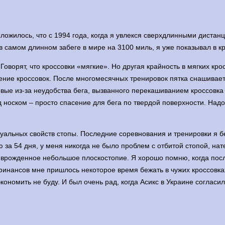
ложилось, что с 1994 года, когда я увлекся сверхдлинными дистан
в самом длинном забеге в мире на 3100 миль, я уже показывал в к
оворят, что кроссовки «мягкие». Но другая крайность в мягких крос
кручение кроссовок. После многомесячных тренировок пятка снашива
новые из-за неудобства бега, вызванного перекашиванием кроссовка
д носком – просто спасение для бега по твердой поверхности. Надо
альных свойств стопы. Последние соревнования и тренировки я бег
ю за 54 дня, у меня никогда не было проблем с отбитой стопой, н
рожденное небольшое плоскостопие. Я хорошо помню, когда после с
финансов мне пришлось некоторое время бежать в чужих кроссовках 
 экономить не буду. И был очень рад, когда Асикс в Украине согласи