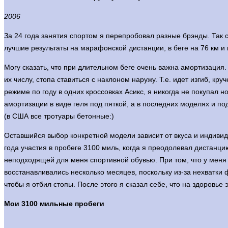
2006
За 24 года занятия спортом я перепробовал разные брэнды. Так с
лучшие результаты на марафонской дистанции, в беге на 76 км и 
Могу сказать, что при длительном беге очень важна амортизация. Г
их числу, стопа ставиться с наклоном наружу. Т.е. идет изгиб, 
режиме по году в одних кроссовках Асикс, я никогда не покупал 
амортизации в виде геля под пяткой, а в последних моделях и по
(в США все тротуары бетонные:)
Оставшийся выбор конкретной модели зависит от вкуса и индивиду
года участия в пробеге 3100 миль, когда я преодолевал дистанци
неподходящей для меня спортивной обувью. При том, что у меня в
восстанавливались несколько месяцев, поскольку из-за нехватки 
чтобы я отбил стопы. После этого я сказал себе, что на здоровье
Мои 3100 мильные пробеги