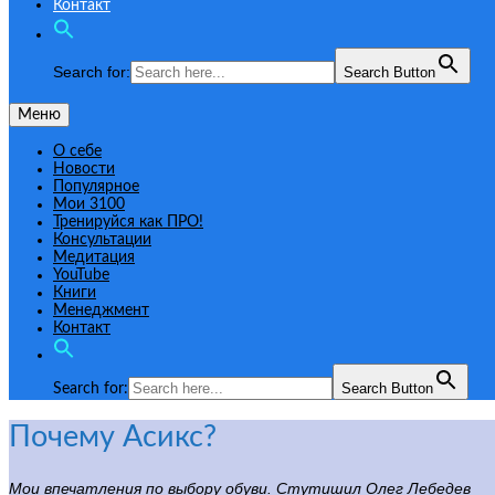
Контакт
Search for:
Search Button
Меню
О себе
Новости
Популярное
Мои 3100
Тренируйся как ПРО!
Консультации
Медитация
YouTube
Книги
Менеджмент
Контакт
Search Button
Search for:
Почему Асикс?
Мои впечатления по выбору обуви. Стутишил Олег Лебедев