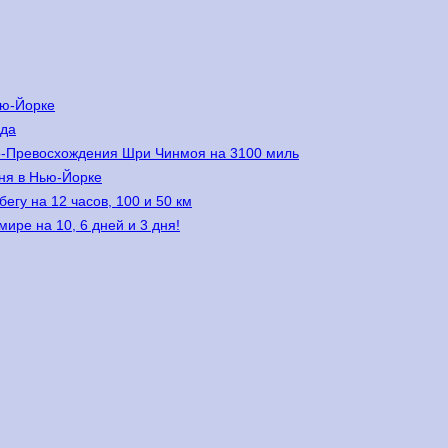
ью-Йорке
ода
мо-Превосхождения Шри Чинмоя на 3100 миль
дня в Нью-Йорке
егу на 12 часов, 100 и 50 км
ире на 10, 6 дней и 3 дня!