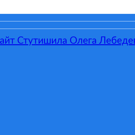
сайт Стутишила Олега Лебеде