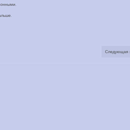
ионными.
альше.
Следующая 