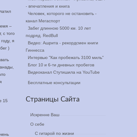
- впечатления и книга
платил
Человек, которого не остановить -
канал Мегаспорт
ремя –
Забег длинною 5000 км. 10 лет
 с того
подряд. RedBull
году, я
Видео: Ашрита - рекордсмен книги
бег )
Гиннесса
Интервью "Как пробежать 3100 миль"
авать
Блог 10 и 6-ти дневных пробегов
Канады,
Видеоканал Стутишила на YouTube
что
я
Бесплатные консультации
Страницы Сайта
е 15
Искренне Ваш
О себе
С гитарой по жизни
очень