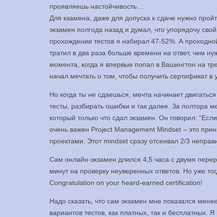
проявляешь настойчивость…
Для кзамена, даже для допуска к сдаче нужно прой
экзамен полгода назад и думал, что упорядочу свой
прохождении тестов я набирал 47-52%. А проходной
тратил в два раза больше времени на ответ, чем нуж
момента, когда я впервые попал в Вашингтон на тре
начал мечтать о том, чтобы получить сертификат в
Но когда ты не сдаешься, мечта начинает двигаться
тесты, разбирать ошибки и так далее. За полтора м
который только что сдал экзамен. Он говорил: “Если 
очень важен Project Management Mindset – это при
проектами. Этот mindset сразу отсеивал 2/3 неправ
Сам онлайн-экзамен длился 4,5 часа с двумя перер
минут на проверку неуверенных ответов. Но уже тог
Congratulation on your heard-earned certification!
Надо сказать, что сам экзамен мне показался мене
вариантов тестов, как платных, так и бесплатных. Я