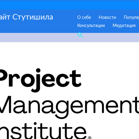
сайт Стутишила
О себе
Новости
Популя
Консультации
Медитация