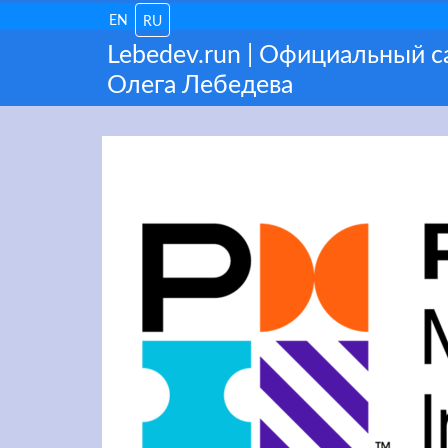
EN
RU
Lebedev.run | Официальный 
Олега Лебедева