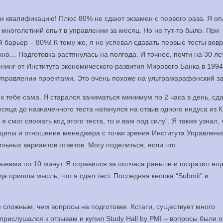
ти квалификацию! Плюс 80% не сдают экзамен с первого раза. Я о
 многолетний опыт в управлении за месяц. Но не тут-то было. При
 барьер – 80%! К тому же, я не успевал сдавать первые тесты вов
но… Подготовка растянулась на полгода. И точнее, почти на 30 лет,
нинг от Института экономического развития Мирового Банка в 1994 
 управлении проектами. Это очень похоже на ультрамарафонский за
 к тебе сама. Я старался заниматься минимум по 2 часа в день, сд
есяца до назначенного теста наткнулся на отзыв одного индуса из 
я смог сломать код этого теста, то и вам под силу”. Я также узнал, 
нципы и отношение менеджера с точки зрения Института Управлени
ильных вариантов ответов. Могу поделиться, если что.
ывами по 10 минут. Я справился за полчаса раньше и потратил ещ
да пришла мысль, что я сдал тест. Последняя кнопка “Submit” и…
е сложным, чем вопросы на подготовке. Кстати, существует много
 прислушался к отзывам и купил Study Hall by PMI – вопросы были 