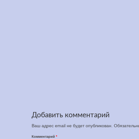
За пределами возможного:
Виде
стартует Забег Само-
Чинмо
Превосхождения Шри
Нью-
Чинмоя на 3100 миль
Авг 30, 2025
Прочув
через 
бегуно
Добавить комментарий
Ваш адрес email не будет опубликован.
Обязательн
Комментарий
*