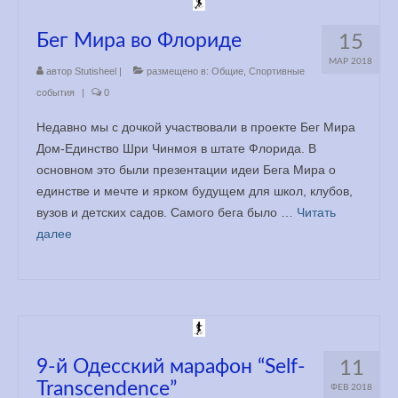
Бег Мира во Флориде
15
МАР 2018
автор
Stutisheel
|
размещено в:
Общие
,
Спортивные
события
|
0
Недавно мы с дочкой участвовали в проекте Бег Мира
Дом-Единство Шри Чинмоя в штате Флорида. В
основном это были презентации идеи Бега Мира о
единстве и мечте и ярком будущем для школ, клубов,
вузов и детских садов. Самого бега было …
Читать
далее
9-й Одесский марафон “Self-
11
Transcendence”
ФЕВ 2018