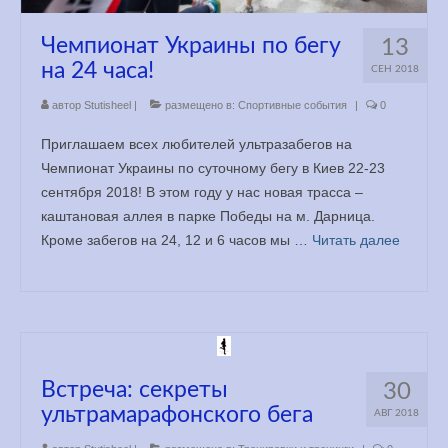
Медитация
Чемпионат Украины по бегу
13
YouTube
на 24 часа!
СЕН 2018
автор
Stutisheel
|
размещено в:
Спортивные события
|
0
Книги
Приглашаем всех любителей ультразабегов на
Менеджмент
Чемпионат Украины по суточному бегу в Киев 22-23
сентября 2018! В этом году у нас новая трасса –
Контакт
каштановая аллея в парке Победы на м. Дарница.
Кроме забегов на 24, 12 и 6 часов мы …
Читать далее
Встреча: секреты
30
ультрамарафонского бега
АВГ 2018