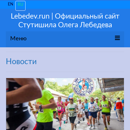
EN
RU
Lebedev.run | Официальный сайт
Стутишила Олега Лебедева
Меню
О себе
Новости
Новости
Популярное
Мои 3100
Тренируйся как ПРО!
Консультации