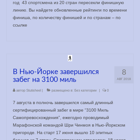
год 43 спортсмена из 20 стран пересекли финишную
линию. Вы найдете обновленные рейтинги по времени
финиша, по количеству финишей и по странам – по
ссылке
В Нью-Йорке завершился
8
забег на 3100 миль
АВГ 2018
автор
Stutisheel
|
размещено в:
Без категории
|
0
7 августа в полночь завершился самый длинный
сертифицированный забег в мире “3100 Миль
Самопревосхождения”, ежегодно проводимый
Марафонской командой Шри Чинмоя в Нью-Йоркском
пригороде. На старт 17 июня вышло 10 элитных
бегунов из 7 стран. Спортсменам отводилось 18 часов