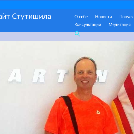
сайт Стутишила
О себе
Новости
Популя
Консультации
Медитация