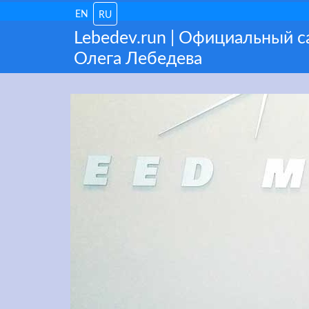
EN
RU
Lebedev.run | Официальный 
Олега Лебедева