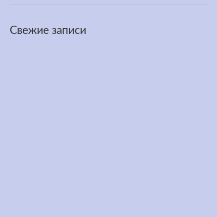
Свежие записи
Трасса забега 3100 миль в течении года
Июн 27, 2026