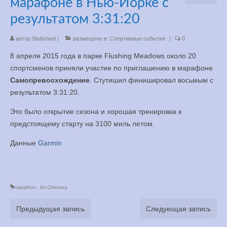
марафоне в Нью-Йорке с
Медитация
результатом 3:31:20
YouTube
автор
Stutisheel
|
размещено в:
Спортивные события
|
0
Книги
8 апреля 2015 года в парке Flushing Meadows около 20
спортсменов приняли участие по приглашению в марафоне
Менеджмент
Самопревосхождение
. Стутишил финишировал восьмым с
результатом 3:31:20.
Контакт
Это было открытие сезона и хорошая тренировка к
предстоящему старту на 3100 миль летом.
Данные
Garmin
marathon
,
Sri Chinmoy
Предыдущая запись
Следующая запись