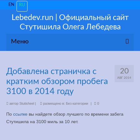
EN
RU
Lebedev.run | Официальный сайт
Стутишила Олега Лебедева
Меню
О себе
Добавлена страничка с
20
Новости
АВГ 2014
кратким обзором пробега
Популярное
3100 в 2014 году
Мои 3100
автор
Stutisheel
|
размещено в:
Без категории
|
0
По
ссылке
вы найдете обзор лучшего по времени забега
Тренируйся как ПРО!
Стутишила на 3100 миль за 10 лет.
Консультации