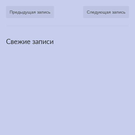
Медитация
Предыдущая запись
Следующая запись
YouTube
Книги
Свежие записи
Менеджмент
Контакт
Трасса забега 3100 миль в течении года
Июн 27, 2026