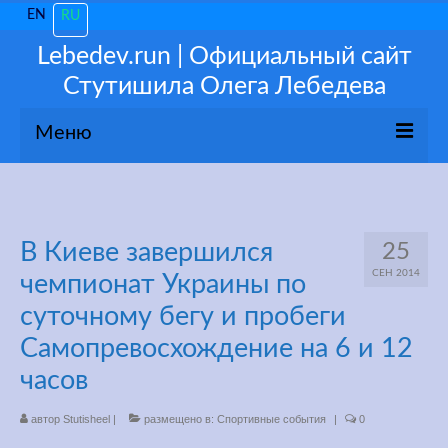
EN
RU
Lebedev.run | Официальный сайт
Стутишила Олега Лебедева
Меню
О себе
Новости
В Киеве завершился
25
СЕН 2014
чемпионат Украины по
Популярное
суточному бегу и пробеги
Мои 3100
Самопревосхождение на 6 и 12
часов
Тренируйся как ПРО!
автор
Консультации
Stutisheel
|
размещено в:
Спортивные события
|
0