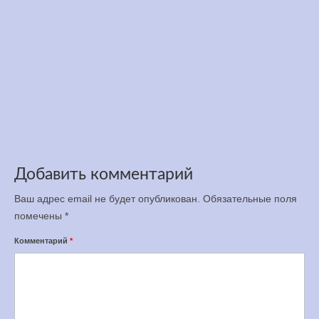
Открыта регистрация на Чемпионат Украины
по бегу на 12 часов, 100 и 50 км
Апр 5, 2025
Добавить комментарий
Ваш адрес email не будет опубликован.
Обязательные поля
помечены
*
Комментарий
*