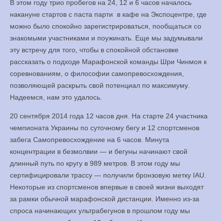
В этом году трио пробегов на 24, 12 и 6 часов началось
Медитация
накануне стартов с паста парти в кафе на Экспоцентре, где
можно было спокойно зарегистрироваться, пообщаться со
YouTube
знакомыми участниками и поужинать. Еще мы задумывали
эту встречу для того, чтобы в спокойной обстановке
Книги
рассказать о подходе Марафонской команды Шри Чинмоя к
соревнованиям, о философии самопревосхождения,
Менеджмент
позволяющей раскрыть свой потенциал по максимуму.
Надеемся, нам это удалось.
Контакт
20 сентября 2014 года 12 часов дня. На старте 24 участника
чемпионата Украины по суточному бегу и 12 спортсменов
забега Самопревосхождение на 6 часов. Минута
концентрации в безмолвии — и бегуны начинают свой
длинный путь по кругу в 989 метров. В этом году мы
сертифицировали трассу — получили бронзовую метку IAU.
Некоторые из спортсменов впервые в своей жизни выходят
за рамки обычной марафонской дистанции. Именно из-за
спроса начинающих ультрабегунов в прошлом году мы