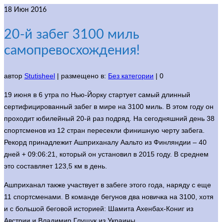
18
Июн 2016
20-й забег 3100 миль
самопревосхождения!
автор
Stutisheel
|
размещено в:
Без категории
|
0
19 июня в 6 утра по Нью-Йорку стартует самый длинный
сертифицированный забег в мире на 3100 миль. В этом году он
проходит юбилейный 20-й раз подряд. На сегодняшний день 38
спортсменов из 12 стран пересекли финишную черту забега.
Рекорд принадлежит Ашприханалу Аальто из Финляндии – 40
дней + 09:06:21, который он установил в 2015 году. В среднем
это составляет 123,5 км в день.
Ашприханал также участвует в забеге этого года, наряду с еще
11 спортсменами. В команде бегунов два новичка на 3100, хотя
и с большой беговой историей: Шамита Ахенбах-Кониг из
Австрии и Владимир Глущук из Украины.