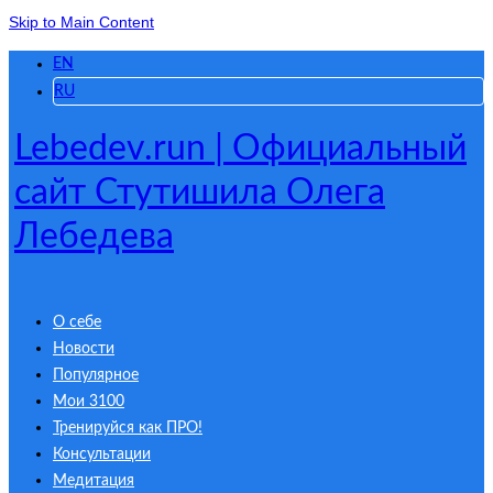
Skip to Main Content
EN
RU
Lebedev.run | Официальный
сайт Стутишила Олега
Лебедева
О себе
Новости
Популярное
Мои 3100
Тренируйся как ПРО!
Консультации
Медитация