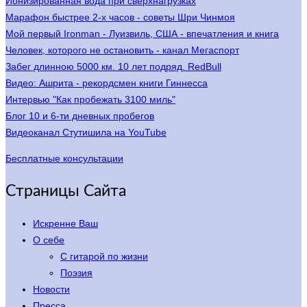
Ионизированная вода при сверхнагрузках
Марафон быстрее 2-х часов - советы Шри Чинмоя
Мой первый Ironman - Луизвиль, США - впечатления и книга
Человек, которого не остановить - канал Мегаспорт
Забег длинною 5000 км. 10 лет подряд. RedBull
Видео: Ашрита - рекордсмен книги Гиннесса
Интервью "Как пробежать 3100 миль"
Блог 10 и 6-ти дневных пробегов
Видеоканал Стутишила на YouTube
Бесплатные консультации
Страницы Сайта
Искренне Ваш
О себе
С гитарой по жизни
Поэзия
Новости
Пресса