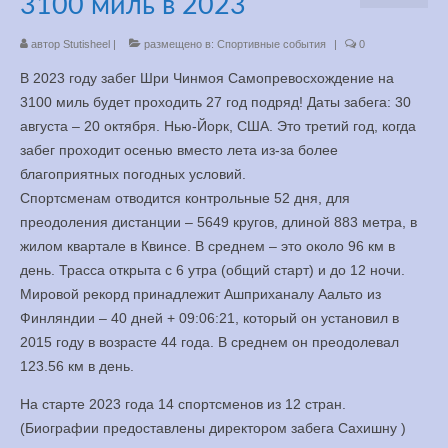
3100 миль в 2023
Медитация
автор
Stutisheel
|
размещено в:
Спортивные события
|
0
YouTube
В 2023 году забег Шри Чинмоя Самопревосхождение на
3100 миль будет проходить 27 год подряд! Даты забега: 30
Книги
августа – 20 октября. Нью-Йорк, США. Это третий год, когда
забег проходит осенью вместо лета из-за более
Менеджмент
благоприятных погодных условий.
Спортсменам отводится контрольные 52 дня, для
Контакт
преодоления дистанции – 5649 кругов, длиной 883 метра, в
жилом квартале в Квинсе. В среднем – это около 96 км в
день. Трасса открыта с 6 утра (общий старт) и до 12 ночи.
Мировой рекорд принадлежит Ашприханалу Аальто из
Финляндии – 40 дней + 09:06:21, который он установил в
2015 году в возрасте 44 года. В среднем он преодолевал
123.56 км в день.
На старте 2023 года 14 спортсменов из 12 стран.
(Биографии предоставлены директором забега Сахишну )