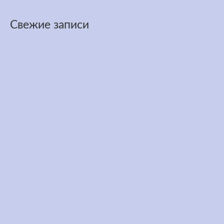
Свежие записи
Трасса забега 3100 миль в течении года
Июн 27, 2026