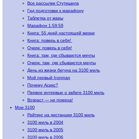
Все рассылки Стутишила
Гид подготовки к марафону
Таблетка от жары
Марафон 1:59:59
Книга: 55 дней настоящей жизни
Книга: поверь в себя!
Очерк: поверь в себя!
Книга: там, где сбываются мечты
Очерк: там, где сбываются мечты
День из жизни бегуна на 3100 миль
Мой первый Ironman
Почему Асикс?
Первое интервью о забеге 3100 миль
Возраст — не помеха!
Мои 3100
Рейтинг на дистанции 3100 миль
3100 миль в 2004
3100 миль в 2005
3100 миль в 2006