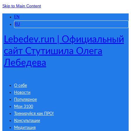
Skip to Main Content
EN
RU
Lebedev.run | Официальный
сайт Стутишила Олега
Лебедева
О себе
Новости
Популярное
Мои 3100
Тренируйся как ПРО!
Консультации
Медитация